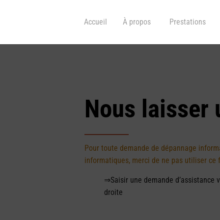
Accueil
À propos
Prestations
Nous laisser
Pour toute demande de dépannage informat
informatiques, merci de ne pas utiliser ce 
⇒Saisir une demande d’assistance v
droite