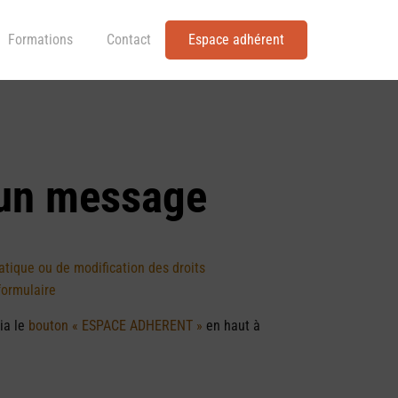
Formations
Contact
Espace adhérent
 un message
ique ou de modification des droits
formulaire
ia le
bouton « ESPACE ADHERENT »
en haut à