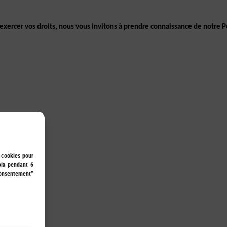
exercer vos droits, nous vous invitons à prendre connaissance de notre Po
s cookies pour
oix pendant 6
consentement”